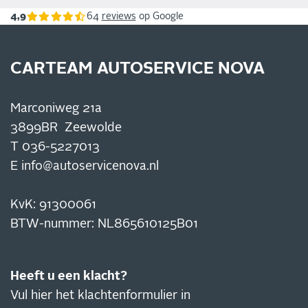
4,9
64
reviews
op Google
CARTEAM AUTOSERVICE NOVA
Marconiweg 21a
3899BR Zeewolde
T
036-5227013
E
info@autoservicenova.nl
KvK: 91300061
BTW-nummer: NL865610125B01
Heeft u een klacht?
Vul hier het klachtenformulier in