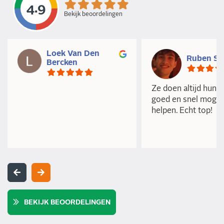
4.9
Bekijk beoordelingen
Loek Van Den
Ruben S
Bercken
Ze doen altijd hun b
goed en snel mogeli
helpen. Echt top!
BEKIJK BEOORDELINGEN