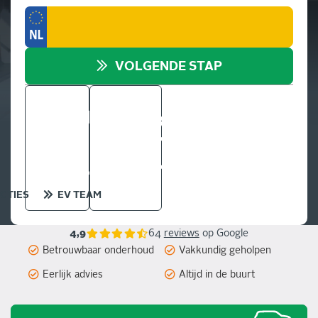
VOLGENDE STAP
CTIES
EV TEAM
4,9
64
reviews
op Google
Betrouwbaar onderhoud
Vakkundig geholpen
Eerlijk advies
Altijd in de buurt