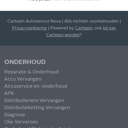
INSCHRIJVEN NIEUWSBRIEF
Carteam Autoservice Nova | Alle rechten voorbehouden |
Blijf op de hoogte van al onze acties, aanbiedingen en
Privacyverklaring
| Powered by
Carteam
, ook
lid van
meer!
Carteam worden
?
ONDERHOUD
Reparatie & Onderhoud
MIS NIETS
Accu Vervangen
Aircoservice en -onderhoud
APK
Distributieriem Vervangen
Distributieketting Vervangen
Diagnose
Olie Verversen