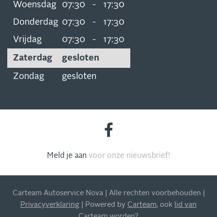
Woensdag
07:30
-
17:30
Donderdag
07:30
-
17:30
Vrijdag
07:30
-
17:30
Zaterdag
gesloten
Zondag
gesloten
Meld je aan
voor onze nieuwsbrief!
INSCHRIJVEN NIEUWSBRIEF
Carteam Autoservice Nova | Alle rechten voorbehouden |
Blijf op de hoogte van al onze acties, aanbiedingen en
Privacyverklaring
| Powered by
Carteam
, ook
lid van
meer!
Carteam worden
?