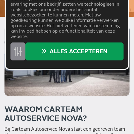
ervaring met ons bedrijf, zetten we technologieën in
zoals cookies om onder andere het aantal
websitebezoeken te kunnen meten. Met uw
goedkeuring kunnen we zulke informatie verwerken
op onze website. Het niet verlenen van toestemming
kan invloed hebben op de functionaliteit van deze
website.
ALLES ACCEPTEREN
WAAROM CARTEAM
AUTOSERVICE NOVA?
Bij Carteam Autoservice Nova staat een gedreven team