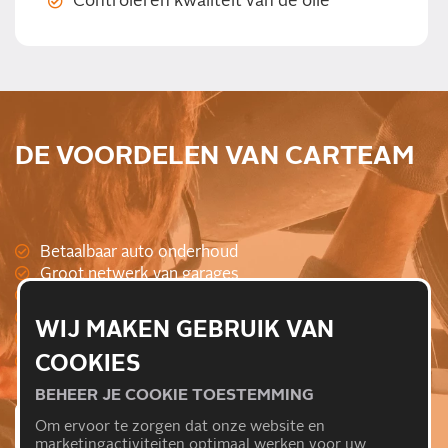
Controleren kwaliteit van de olie
DE VOORDELEN VAN CARTEAM
Betaalbaar auto onderhoud
Groot netwerk van garages
Compleet onderhoud
RDW erkend
WIJ MAKEN GEBRUIK VAN
Behoud van fabrieksgaratie
COOKIES
Gegarandeerd vakwerk
BEHEER JE COOKIE TOESTEMMING
Om ervoor te zorgen dat onze website en
MAAK EEN AFSPRAAK
marketingactiviteiten optimaal werken voor uw